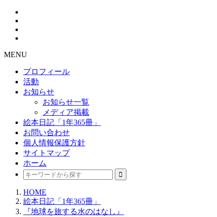
MENU
プロフィール
活動
お知らせ
お知らせ一覧
メディア掲載
絵本日記「1年365冊」
お問い合わせ
個人情報保護方針
サイトマップ
ホーム
HOME
絵本日記「1年365冊」
『地球を旅する水のはなし』