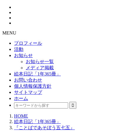
MENU
プロフィール
活動
お知らせ
お知らせ一覧
メディア掲載
絵本日記「1年365冊」
お問い合わせ
個人情報保護方針
サイトマップ
ホーム
HOME
絵本日記「1年365冊」
『ことばであそぼう五七五』