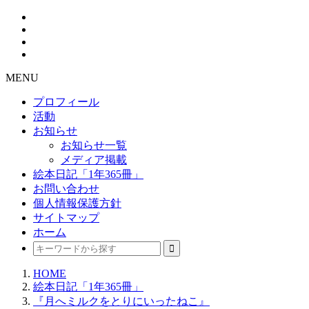
MENU
プロフィール
活動
お知らせ
お知らせ一覧
メディア掲載
絵本日記「1年365冊」
お問い合わせ
個人情報保護方針
サイトマップ
ホーム
HOME
絵本日記「1年365冊」
『月へミルクをとりにいったねこ』