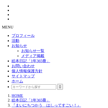
MENU
プロフィール
活動
お知らせ
お知らせ一覧
メディア掲載
絵本日記「1年365冊」
お問い合わせ
個人情報保護方針
サイトマップ
ホーム
HOME
絵本日記「1年365冊」
『まいにちつかう はしってすごい！』