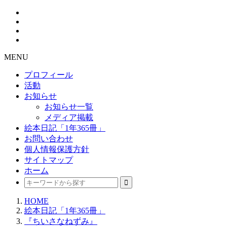
MENU
プロフィール
活動
お知らせ
お知らせ一覧
メディア掲載
絵本日記「1年365冊」
お問い合わせ
個人情報保護方針
サイトマップ
ホーム
HOME
絵本日記「1年365冊」
『ちいさなねずみ』