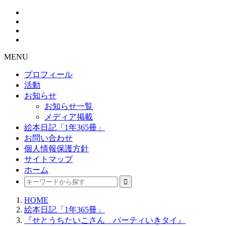
MENU
プロフィール
活動
お知らせ
お知らせ一覧
メディア掲載
絵本日記「1年365冊」
お問い合わせ
個人情報保護方針
サイトマップ
ホーム
HOME
絵本日記「1年365冊」
『せとうちたいこさん パーティいきタイ』