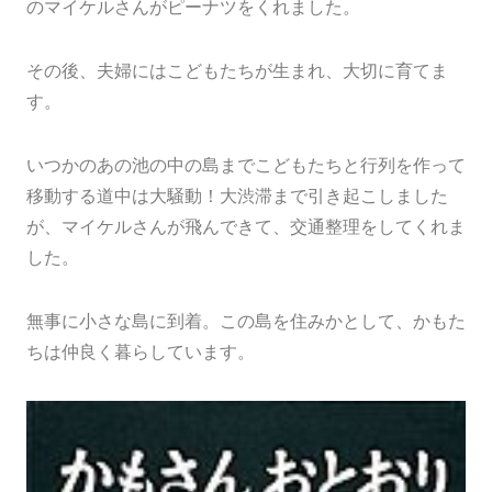
のマイケルさんがピーナツをくれました。
その後、夫婦にはこどもたちが生まれ、大切に育てま
す。
いつかのあの池の中の島までこどもたちと行列を作って
移動する道中は大騒動！大渋滞まで引き起こしました
が、マイケルさんが飛んできて、交通整理をしてくれま
した。
無事に小さな島に到着。この島を住みかとして、かもた
ちは仲良く暮らしています。