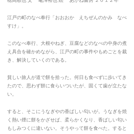
穂高順也 文 亀澤裕也 絵 あかね書房 ２０１２年
江戸の町のなべ奉行「おおおか えちぜんのかみ なべ
すけ」。
このなべ奉行、大根やねぎ、豆腐などのなべの中身の煮
え具合を確かめながら、江戸の町の事件やもめごとを裁
き、解決していくのである。
貧しい旅人が道で餅を拾った。何日も食べずに歩いてき
たので、思わず餅に食らいついたが、固くて歯が立たな
い。
すると、そこにうなぎやの香ばしい匂いが。うなぎを焼
く熱い煙に餅をかざせば、柔らかくなり、香ばしい匂い
もしみつくに違いない。そうやって餅を食べた。すると