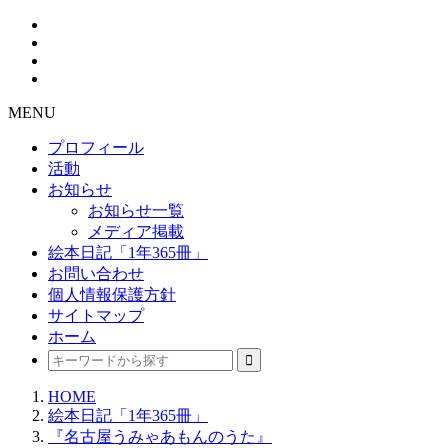
MENU
プロフィール
活動
お知らせ
お知らせ一覧
メディア掲載
絵本日記「1年365冊」
お問い合わせ
個人情報保護方針
サイトマップ
ホーム
HOME
絵本日記「1年365冊」
『名古屋うみゃあもんのうた』