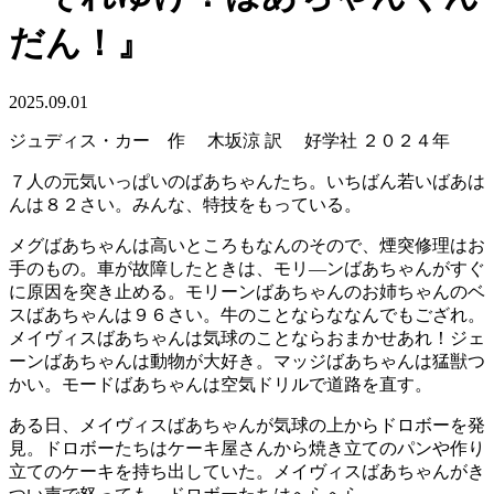
だん！』
2025.09.01
ジュディス・カー 作 木坂涼 訳 好学社 ２０２４年
７人の元気いっぱいのばあちゃんたち。いちばん若いばあは
んは８２さい。みんな、特技をもっている。
メグばあちゃんは高いところもなんのそので、煙突修理はお
手のもの。車が故障したときは、モリ―ンばあちゃんがすぐ
に原因を突き止める。モリーンばあちゃんのお姉ちゃんのベ
スばあちゃんは９６さい。牛のことならななんでもござれ。
メイヴィスばあちゃんは気球のことならおまかせあれ！ジェ
ーンばあちゃんは動物が大好き。マッジばあちゃんは猛獣つ
かい。モードばあちゃんは空気ドリルで道路を直す。
ある日、メイヴィスばあちゃんが気球の上からドロボーを発
見。ドロボーたちはケーキ屋さんから焼き立てのパンや作り
立てのケーキを持ち出していた。メイヴィスばあちゃんがき