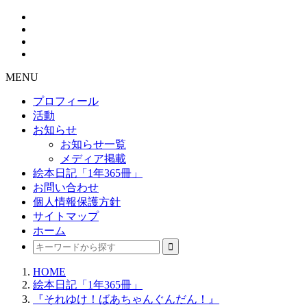
MENU
プロフィール
活動
お知らせ
お知らせ一覧
メディア掲載
絵本日記「1年365冊」
お問い合わせ
個人情報保護方針
サイトマップ
ホーム
HOME
絵本日記「1年365冊」
『それゆけ！ばあちゃんぐんだん！』