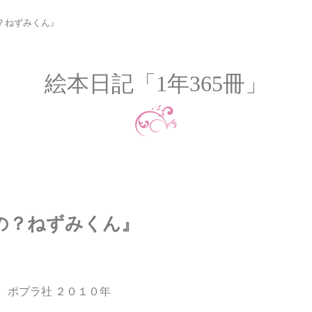
？ねずみくん』
絵本日記「1年365冊」
の？ねずみくん』
 ポプラ社 ２０１０年